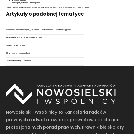
zrobiło się nadpłatę,
mimo opłaty urząd nie załatwił sprawy
możemy ubiegać się o zwrot opłaty w terminie 5 lat. Wniosek taki należy złożyć do wójta, burmistrza lub prezydenta.
Artykuły o podobnej tematyce
Nowe obowiązki podatkowe (JPK_CIT) od 2026 r. - przewodnik dla szefów firm i księgowych
KARA ZA BRAK OC POJAZDU A WSPÓŁPRACA Z UFG
Kiedy otrzymam zwrot PIT
Jak uzyskać pozwolenie na broń?
Elektroniczne faktury KSeF w firmie
Nowosielski i Wspólnicy to Kancelaria radców
prawnych i adwokatów oraz prawników udzielająca
profesjonalnych porad prawnych. Prawnik bielsko czy