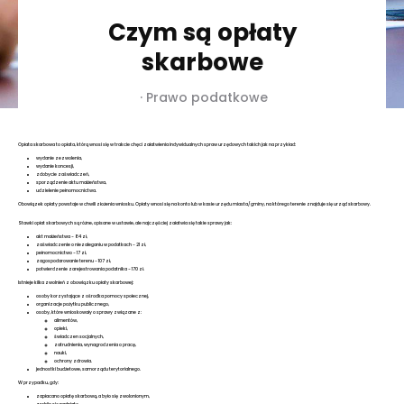
Czym są opłaty
skarbowe
·
Prawo podatkowe
Opłata skarbowa to opłata, którą wnosi się w trakcie chęci załatwienia indywidualnych spraw urzędowych takich jak na przykład:
wydanie zezwolenia,
wydanie koncesji,
zdobycie zaświadczeń,
sporządzenie aktu małżeństwa,
udzielenie pełnomocnictwa.
Obowiązek opłaty powstaje w chwili złożenia wniosku. Opłaty wnosi się na konto lub w kasie urzędu miasta/gminy, na którego terenie znajduje się urząd skarbowy.
Stawki opłat skarbowych są różne, opisane w ustawie, ale najczęściej załatwia się takie sprawy jak:
akt małżeństwa - 84 zł,
zaświadczenie o niezaleganiu w podatkach - 21 zł,
pełnomocnictwo - 17 zł,
zagospodarowanie terenu - 107 zł,
potwierdzenie zarejestrowania podatnika - 170 zł.
Istnieje kilka zwolnień z obowiązku opłaty skarbowej:
osoby korzystające z ośrodka pomocy społecznej,
organizacje pożytku publicznego,
osoby, które wnioskowały o sprawy związane z:
alimentów,
opieki,
świadczen socjalnych,
zatrudnienia, wynagrodzenia o pracę,
nauki,
ochrony zdrowia.
jednostki budżetowe, samorządu terytorialnego.
W przypadku, gdy:
zapłacano opłatę skarbową, a było się zwolonionym,