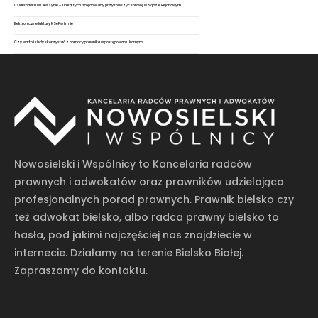
Dział spadku w Cieszynie – unikaj tych 3 błędów, aby przyspieszyć sprawę w Sądzie Rejonowym
Elektroniczne faktury KSeF w firmie
Czy warto i kiedy skorzystać z pomocy prawnika w postępowaniu karnym
Nowosielski i Wspólnicy to Kancelaria radców
prawnych i adwokatów oraz prawników udzielająca
profesjonalnych porad prawnych. Prawnik bielsko czy
też adwokat bielsko, albo radca prawny bielsko to
hasła, pod jakimi najczęściej nas znajdziecie w
internecie. Działamy na terenie Bielsko Białej.
Zapraszamy do kontaktu.