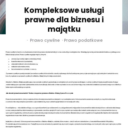
Kompleksowe usługi
prawne dla biznesu i
majątku
·
Prawo cywilne
·
Prawo podatkowe
Prawo cywilne to bardzo rozbudowana dziedzina prawa o fundamentalnym znaczeniu dla przedsiębiorców. Składają się na nie postanowienia Kodeksu cywilnego oraz
kilkadziesiąt ustaw. Prawo cywilne reguluje między innymi:
umowy (sprzedaż, najem, dzierżawę i inne),
kwestie własności i posiadania,
odpowiedzialność odszkodowawczą,
należyte wykonanie umów,
bezumowne korzystanie z rzeczy.
Z prawem cywilnym powiązana jest procedura cywilna, która określa zasady sądowego dochodzenia praw, precyzuje wymogi sporządzania pism i wniosków oraz
koszty sądowe w sprawach cywilnych w Bielsku-Białej i innych miejscowościach.
Adwokat z Bielska-Białej
specjalizujący się w prawie cywilnym gwarantuje przedsiębiorcom, że ich prawa wynikające z ustaw cywilnych będą respektowane. Do jego
zadań należą sporządzanie i opiniowanie umów, konsultacje, śledzenie zmian w prawie i orzeczeń, które mają znaczenie dla działalności prowadzonej przez klienta, a
także reprezentowanie go w sądzie.
Jak obronić prawa konsumenta? Skuteczna pomoc prawna w Bielsku-Białej, Żywcu i Pszczynie
Prawo konsumenckie
to zbór przepisów, które chronią konsumenta w relacjach z przedsiębiorcami. Za konsumenta uważa się osobę fizyczną, która dokonuje
czynności niezwiązanej bezpośrednio z jej działalnością, na przykład kupuje telewizor na swoje potrzeby.
Przedsiębiorcy – niezależnie od tego, czy są producentami, sprzedawcami czy usługodawcami, mają wobec konsumentów wiele obowiązków w zakresie właściwego
oznaczania produktów, informowania, przyjmowania zwrotów, rękojmi. Przed rozpoczęciem sprzedaży albo świadczenia usług na rzecz konsumentów muszą
sporządzić regulaminy, w których precyzyjnie określą swoje obowiązki wobec konsumentów. Niewłaściwe przestrzeganie tych regulacji albo błędne sformułowanie
regulaminów może mieć dla firmy poważne konsekwencje.
Lepiej nie ryzykować. Ochrona praw konsumentów z Bielska-Białej to zadanie, które możesz zlecić radcom i adwokatom z kancelarii Nowosielski i Wspólnicy.
Przeanalizują oni stosowane przez Twoją firmę wzorce umowne, by upewnić się, że przestrzegasz prawa konsumenckiego, a w razie potrzeby sporządzą wszystkie
niezbędne regulaminy.