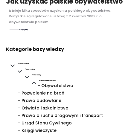
Jak uzyskać polskie obywatelstwo
Istnieje kilka sposobów uzyskania polskiego obywatelstwa.
Wszystkie są regulowane ustawą z 2 kwietnia 2009 r. o
obywatelstwie polskim.
Czytaj dalej
Kategorie bazy wiedzy
Prawo rodzinne
Prawo cywilne
Prawo pracy
Prawo administracyjne
- Obywatelstwo
- Pozwolenie na broń
- Prawo budowlane
- Oświata i szkolnictwo
- Prawo o ruchu drogowym i transport
- Urząd Stanu Cywilnego
- Księgi wieczyste