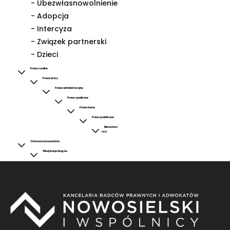
- Ubezwłasnowolnienie
- Adopcja
- Intercyza
- Związek partnerski
- Dzieci
Prawo cywilne
Prawo pracy
Prawo administracyjne
Prawo spadkowe
Prawo karne
Prawo podatkowe
Nieruchom
ości
Ochrona konsumentów
Windykacja długów