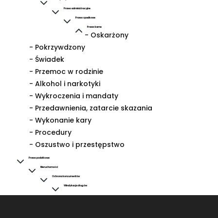
Prawo administracyjne
Prawo spadkowe
Prawo karne
- Oskarżony
- Pokrzywdzony
- Świadek
- Przemoc w rodzinie
- Alkohol i narkotyki
- Wykroczenia i mandaty
- Przedawnienia, zatarcie skazania
- Wykonanie kary
- Procedury
- Oszustwo i przestępstwo
Prawo podatkowe
Nieruchomości
Ochrona konsumentów
Windykacja długów