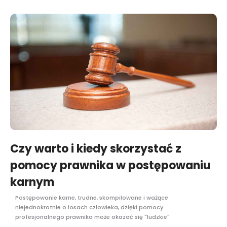
Czy warto i kiedy skorzystać z
pomocy prawnika w postępowaniu
karnym
Postępowanie karne, trudne, skompilowane i ważące
niejednokrotnie o losach człowieka, dzięki pomocy
profesjonalnego prawnika może okazać się "ludzkie"