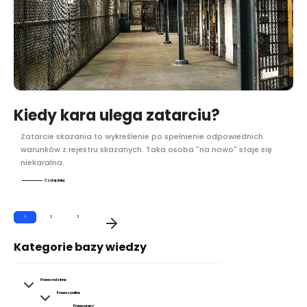
Kiedy kara ulega zatarciu?
Zatarcie skazania to wykreślenie po spełnienie odpowiednich
warunków z rejestru skazanych. Taka osoba "na nowo" staje się
niekaralna.
Czytaj dalej
1
2
3
Kategorie bazy wiedzy
Prawo rodzinne
Prawo cywilne
Prawo pracy