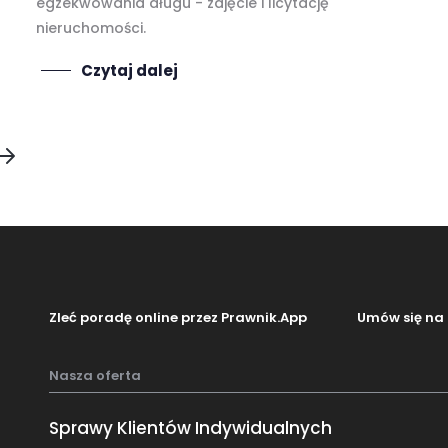
egzekwowania długu - zajęcie i licytację
nieruchomości.
Czytaj dalej
Zleć poradę online przez Prawnik.App
Umów się na 
Nasza oferta
Sprawy Klientów Indywidualnych