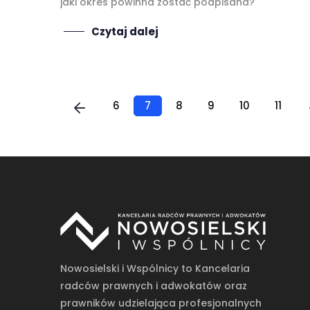
jaki okres powinna zostać podpisana?
Czytaj dalej
6
7
8
9
10
11
Nowosielski i Wspólnicy to Kancelaria
radców prawnych i adwokatów oraz
prawników udzielająca profesjonalnych