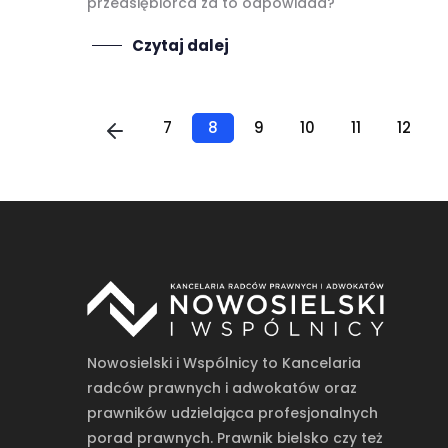
przedsiębiorca za to odpowiada?
Czytaj dalej
7
8
9
10
11
12
Nowosielski i Wspólnicy to Kancelaria
radców prawnych i adwokatów oraz
prawników udzielająca profesjonalnych
porad prawnych. Prawnik bielsko czy też