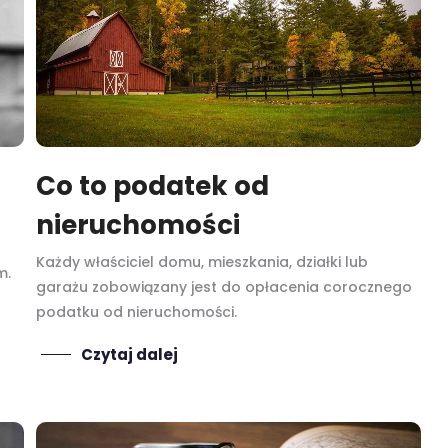
Co to podatek od
nieruchomości
Każdy właściciel domu, mieszkania, działki lub
m.
garażu zobowiązany jest do opłacenia corocznego
podatku od nieruchomości.
Czytaj dalej