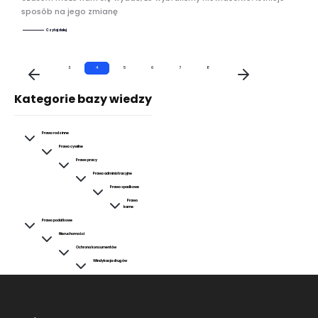
sposób na jego zmianę
Czytaj dalej
3
4
5
6
7
8
Kategorie bazy wiedzy
Prawo rodzinne
Prawo cywilne
Prawo pracy
Prawo administracyjne
Prawo spadkowe
Prawo
karne
Prawo podatkowe
Nieruchomości
Ochrona konsumentów
Windykacja długów