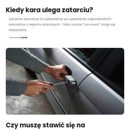
Kiedy kara ulega zatarciu?
Zatarcie skazania to wykreślenie po spełnienie odpowiednich
warunków z rejestru skazanych. Taka osoba "na nowo" staje się
niekaralna.
Czytaj dalej
Czy muszę stawić się na