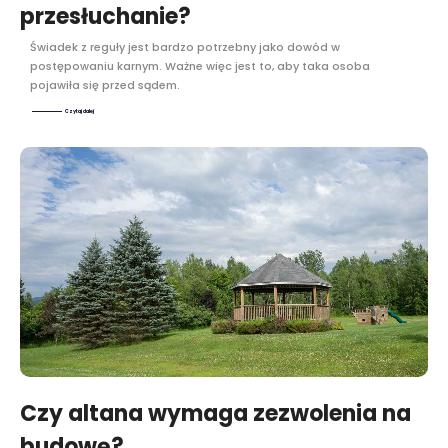
przesłuchanie?
Świadek z reguły jest bardzo potrzebny jako dowód w
postępowaniu karnym. Ważne więc jest to, aby taka osoba
pojawiła się przed sądem.
Czytaj dalej
Czy altana wymaga zezwolenia na
budowę?